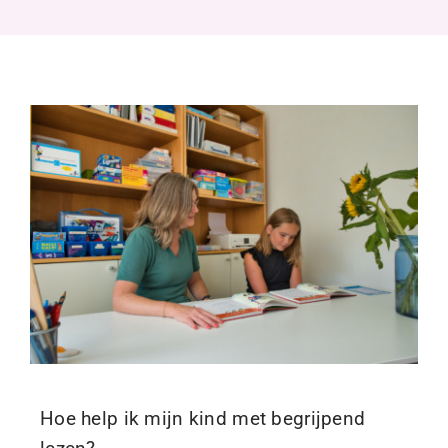
Begeleiding
Over Annette
Blog
Contact
Hoe help ik mijn kind met begrijpend