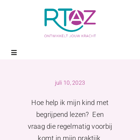
Ga
naar
inhoud
Toggle
Navigation
Home
juli 10, 2023
Remedial Teaching
Hoe help ik mijn kind met
begrijpend lezen? Een
Passend onderwijs
vraag die regelmatig voorbij
komt in mijn praktijk.