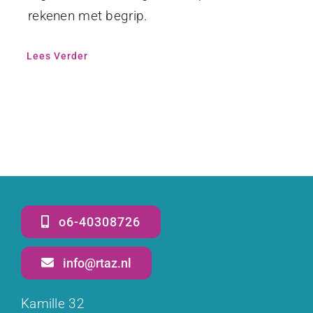
rekenen met begrip.
Lees Verder
o6-40308726
info@rtaz.nl
Kamille 32